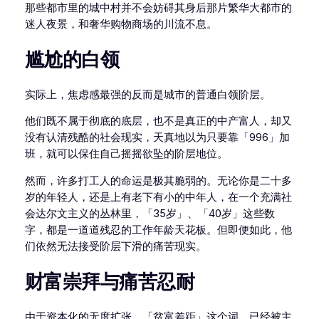
那些都市里的城中村并不会妨碍其身后那片繁华大都市的
迷人夜景，和奢华购物商场的川流不息。
尴尬的白领
实际上，焦虑感最强的反而是城市的普通白领阶层。
他们既不属于彻底的底层，也不是真正的中产富人，却又
没有认清残酷的社会现实，天真地以为只要靠「996」加
班，就可以保住自己摇摇欲坠的阶层地位。
然而，许多打工人的命运是极其脆弱的。无论你是二十多
岁的年轻人，还是上有老下有小的中年人，在一个充满社
会达尔文主义的丛林里，「35岁」、「40岁」这些数
字，都是一道道残忍的工作年龄天花板。但即便如此，他
们依然无法接受阶层下滑的痛苦现实。
财富崇拜与痛苦忍耐
由于资本化的无度扩张，「贫富差距」这个词，已经被主