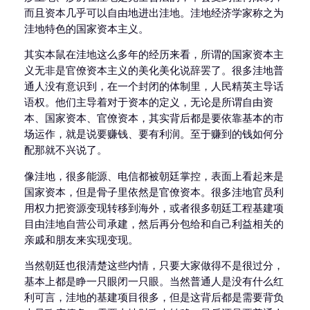
而且资本几乎可以自由地进出洼地。洼地经济学家称之为
洼地特色的国家资本主义。
其实本鼠在洼地这么多年的经历来看，所谓的国家资本主
义无非是官僚资本主义的美化美化说辞罢了。很多洼地普
通人没有意识到，在一个封闭的体制里，人民精英主导话
语权。他们主导着对于资本的定义，无论是所谓自由资
本、国家资本、官僚资本，其实背后都是要依靠基本的市
场运作，就是说要赚钱、要有利润。至于赚到的钱如何分
配那就不兴说了。
像洼地，很多能源、电信都被朝廷掌控，表面上看起来是
国家资本，但是骨子里依然是官僚资本。很多洼地官员利
用权力把资源变现转移到海外，或者很多朝廷工程基建项
目由洼地自营公司承建，然后再分包给和自己利益相关的
亲戚和朋友来实现变现。
当然朝廷也很清楚这些内情，只要大家做得不是很过分，
基本上都是睁一只眼闭一只眼。当然普通人是没有什么红
利可言，洼地的基建项目很多，但是这背后都是需要背负