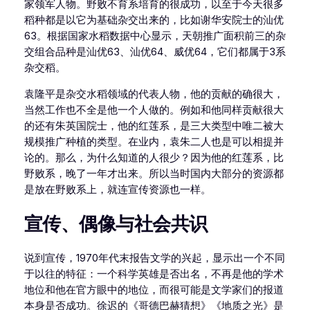
家领军人物。野败不育系培育的很成功，以至于今天很多
稻种都是以它为基础杂交出来的，比如谢华安院士的汕优
63。根据国家水稻数据中心显示，天朝推广面积前三的杂
交组合品种是汕优63、汕优64、威优64，它们都属于3系
杂交稻。
袁隆平是杂交水稻领域的代表人物，他的贡献的确很大，
当然工作也不全是他一个人做的。例如和他同样贡献很大
的还有朱英国院士，他的红莲系，是三大类型中唯二被大
规模推广种植的类型。在业内，袁朱二人也是可以相提并
论的。那么，为什么知道的人很少？因为他的红莲系，比
野败系，晚了一年才出来。所以当时国内大部分的资源都
是放在野败系上，就连宣传资源也一样。
宣传、偶像与社会共识
说到宣传，1970年代末报告文学的兴起，显示出一个不同
于以往的特征：一个科学英雄是否出名，不再是他的学术
地位和他在官方眼中的地位，而很可能是文学家们的报道
本身是否成功。徐迟的《哥德巴赫猜想》《地质之光》是