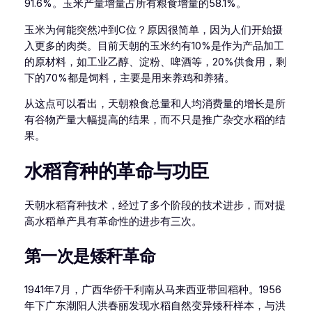
91.6%。玉米产量增量占所有粮食增量的58.1%。
玉米为何能突然冲到C位？原因很简单，因为人们开始摄
入更多的肉类。目前天朝的玉米约有10%是作为产品加工
的原材料，如工业乙醇、淀粉、啤酒等，20%供食用，剩
下的70%都是饲料，主要是用来养鸡和养猪。
从这点可以看出，天朝粮食总量和人均消费量的增长是所
有谷物产量大幅提高的结果，而不只是推广杂交水稻的结
果。
水稻育种的革命与功臣
天朝水稻育种技术，经过了多个阶段的技术进步，而对提
高水稻单产具有革命性的进步有三次。
第一次是矮秆革命
1941年7月，广西华侨干利南从马来西亚带回稻种。1956
年下广东潮阳人洪春丽发现水稻自然变异矮秆样本，与洪