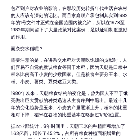
包产到户对农业的影响，在那段历史转折年代生活在农村
的人应该有深刻的记忆。而且家庭联产承包制其实到1982
年的1号文件才正式在全国范围内被允许，所以在1978至
1982年期间留下了大量政策对比案例，足以证明制度激励
的作用。
而杂交水稻呢？
需要注意的是，在讲杂交水稻对天朝吃饱饭的贡献时，人
们容易不自觉的默认粮食等同于水稻，因为天朝是口粮中
稻米比例高于小麦的少数国家。但是粮食主要分玉米、水
稻、小麦、薯类、豆类这五大类。
1980年以来，天朝粮食结构的变化是，曾为国人不至于饿
死做出巨大贡献的种类迅速从主食序列中退出。最近十几
年的变化趋势是玉米、小麦的产量逐渐上升，稻米的比重
相对下降，稻米在谷物的比重基本在略超过1/3的位置。
据农业部统计，8年时间里，天朝玉米的种植面积增加了
1.63亿亩，增长了45.2%，占所有粮食种植面积增量的