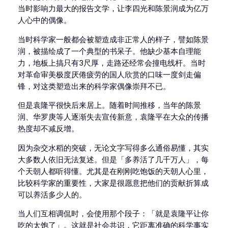
当时影响力最大的报告文学，让李四光和陈景润成为亿万
人心中的偶像。
当时科学家一般都会被塑造成非正常人的样子，譬如陈景
润，被描绘成了一个典型的书呆子。他缺少基本自理能
力，地板上搞只有3尺厚，走路还经常会撞电线杆。当时
对革命审美极度厌倦疲劳的国人欣赏的口味一度剑走偏
锋，对这类塑造出来的科学家偶像崇拜不已。
但是袁隆平很快后来居上。随着时间推移，当年的陈景
润、华罗庚等人逐渐失去宣传新意，袁隆平在大众的传播
热度却不减反增。
因为杂交水稻的突破，无论文字写得多么通俗易懂，其实
大多数人依旧无法复述。但是「多养活了几千万人」，每
个天朝人都听得懂。尤其是在刚刚吃饱饭的天朝人心里，
比较科学家的重要性，大家是很愿意把他们的贡献折算成
可以养活多少人的。
当人们互相调侃时，会使用那个段子：「就是袁隆平让你
吃的太饱了」。这就是社会共识，它距离准确的科学事实