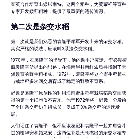
春英合作培育出矮脚南特。这两个稻种，为黄耀祥等育种
专家开发矮秆稻种，提供了最重要的遗传资源。
第二次是杂交水稻
第二次就是我们熟悉的袁隆平领军开发出来的杂交水稻。
其实严格的说法，应该叫3系法杂交水稻。
1970年，在袁隆平的指导下，他的助手冯克珊、李必湖按
照袁隆平所提出的思路，在海南崖县南红农场寻找到了天
然败育的野生稻植株。1972年，袁隆平将这个野生稻植株
与栽培稻多次回交后育成了稳定的野败不育系。
野败是袁隆平原创性的利用海南野生稻与栽培稻杂交而获
得的第一个细胞质不育系。他于1972年将「野败」分发给
了全国杂交稻协作组成员，促成了3系杂交稻的迅速发
展。
人们记住了袁隆平，但不应该忘记和袁隆平一起并肩奋斗
过的谢华安和颜龙安，这两位都是天朝杰出的杂交水稻专